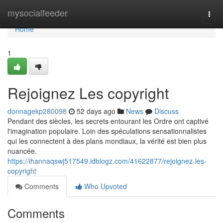
Home
mysocialfeeder
Togg
navi
Home
1
Rejoignez Les copyright
donnagekp280098
52 days ago
News
Discuss
Pendant des siècles, les secrets entourant les Ordre ont captivé
l'imagination populaire. Loin des spéculations sensationnalistes
qui les connectent à des plans mondiaux, la vérité est bien plus
nuancée.
https://ihannaqswj517549.idblogz.com/41622877/rejoignez-les-
copyright
Comments
Who Upvoted
Comments