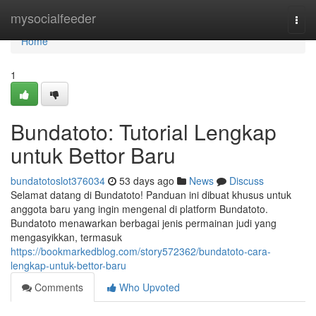
Home
mysocialfeeder
Togg
navi
Home
1
Bundatoto: Tutorial Lengkap
untuk Bettor Baru
bundatotoslot376034
53 days ago
News
Discuss
Selamat datang di Bundatoto! Panduan ini dibuat khusus untuk
anggota baru yang ingin mengenal di platform Bundatoto.
Bundatoto menawarkan berbagai jenis permainan judi yang
mengasyikkan, termasuk
https://bookmarkedblog.com/story572362/bundatoto-cara-
lengkap-untuk-bettor-baru
Comments
Who Upvoted