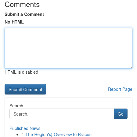
Comments
Submit a Comment
No HTML
HTML is disabled
Report Page
Search
Go
Published News
1
The Region's} Overview to Braces