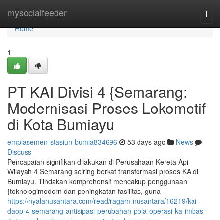
Home
mysocialfeeder
Togg
navi
Home
1
PT KAI Divisi 4 {Semarang:
Modernisasi Proses Lokomotif
di Kota Bumiayu
emplasemen-stasiun-bumia834696
53 days ago
News
Discuss
Pencapaian signifikan dilakukan di Perusahaan Kereta Api
Wilayah 4 Semarang seiring berkat transformasi proses KA di
Bumiayu. Tindakan komprehensif mencakup penggunaan
{teknologimodern dan peningkatan fasilitas, guna
https://nyalanusantara.com/read/ragam-nusantara/16219/kai-
daop-4-semarang-antisipasi-perubahan-pola-operasi-ka-imbas-