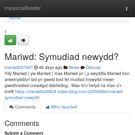
Home
mysocialfeeder
Togg
navi
Home
1
Mariwd: Symudiad newydd?
mariwd557897
48 days ago
News
Discuss
Ydy Mariwd | yw Mariwd | mae Mariwd yn | y swyddfa Mariwd hon
arweinyddion iad yn gweld bod fel mudiad fnewydd mewn
gweithrediad creadigol ddefedlog . Mae hi’n hefyd na rhan o’r
crefft
https://mariwd028824.tokka-blog.com/42208894/mariwd-
symudiad-newydd
Comments
Who Upvoted
Comments
Submit a Comment