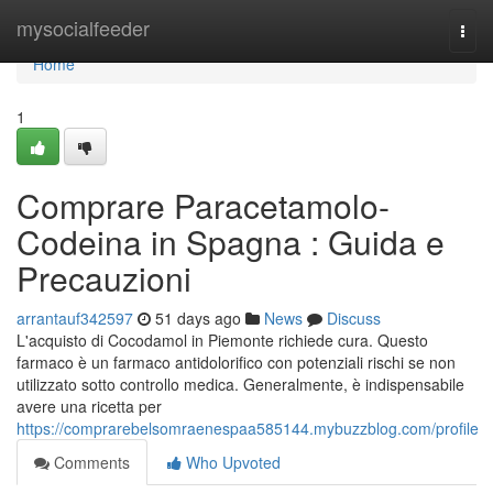
Home
mysocialfeeder
Togg
navi
Home
1
Comprare Paracetamolo-
Codeina in Spagna : Guida e
Precauzioni
arrantauf342597
51 days ago
News
Discuss
L'acquisto di Cocodamol in Piemonte richiede cura. Questo
farmaco è un farmaco antidolorifico con potenziali rischi se non
utilizzato sotto controllo medica. Generalmente, è indispensabile
avere una ricetta per
https://comprarebelsomraenespaa585144.mybuzzblog.com/profile
Comments
Who Upvoted