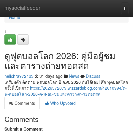
Home
mysocialfeeder
Togg
navi
Home
1
ดูฟุตบอลโลก 2026: คู่มือผู้ชม
และตารางถ่ายทอดสด
nellchra972423
31 days ago
News
Discuss
เตรียมตัว ติดตาม ฟุตบอลโลก ปี ค.ศ. 2026 กันได้เลย! ศึก ฟุตบอลโลก
ครั้งนี้เป็นการ
https://2026372079.wizzardsblog.com/42010994/ด-
ฟ-ตบอลโลก-2026-ค-ม-อผ-ชมและตารางถ-ายทอดสด
Comments
Who Upvoted
Comments
Submit a Comment